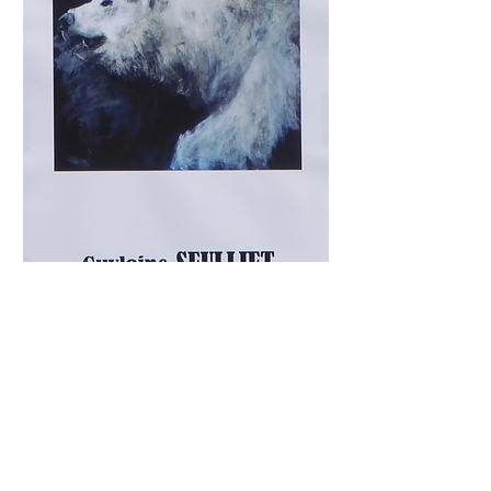
2016, Maison du Patrimoine, Le Donjon (03)
2015, Lions Clubs, Montceau-les-Mines (71)
2014, Le Petit Louvre, La Pacaudière (42)
2013, Office de Tourisme, Marcigny (71)
2010, Maison du Patrimoine, Le Donjon (03)
2010, Espoir Santé Harmonie à l’Orangerie,
Mably (42)